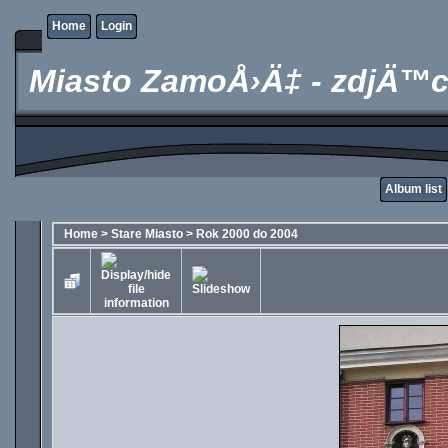
Home
Login
Miasto ZamoÅ›Ä‡ - zdjÄ™c
Album list
Home
>
Stare Miasto
>
Rok 2000 do 2004