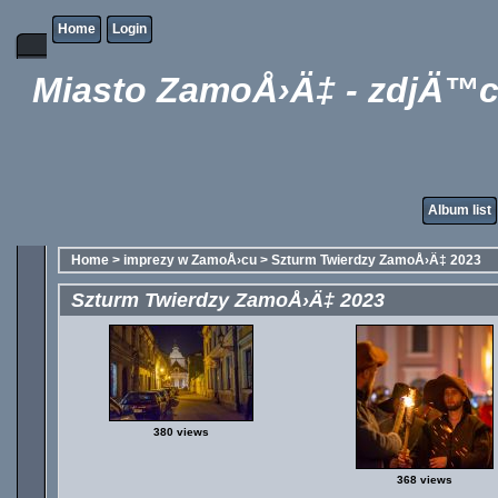
Home
Login
Miasto ZamoÅ›Ä‡ - zdjÄ™c
Album list
Home
>
imprezy w ZamoÅ›cu
>
Szturm Twierdzy ZamoÅ›Ä‡ 2023
Szturm Twierdzy ZamoÅ›Ä‡ 2023
380 views
368 views