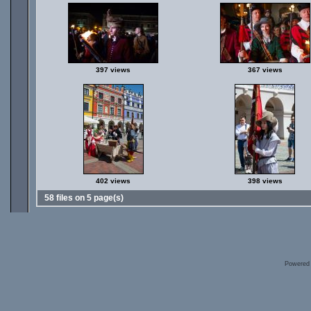
397 views
367 views
402 views
398 views
58 files on 5 page(s)
Powered